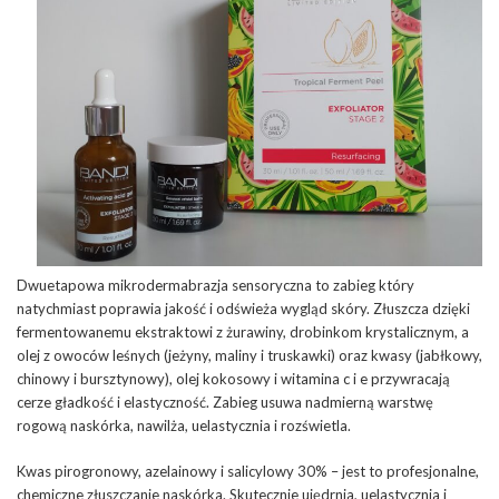
Dwuetapowa mikrodermabrazja sensoryczna to zabieg który
natychmiast poprawia jakość i odświeża wygląd skóry. Złuszcza dzięki
fermentowanemu ekstraktowi z żurawiny, drobinkom krystalicznym, a
olej z owoców leśnych (jeżyny, maliny i truskawki) oraz kwasy (jabłkowy,
chinowy i bursztynowy), olej kokosowy i witamina c i e przywracają
cerze gładkość i elastyczność. Zabieg usuwa nadmierną warstwę
rogową naskórka, nawilża, uelastycznia i rozświetla.
Kwas pirogronowy, azelainowy i salicylowy 30% – jest to profesjonalne,
chemiczne złuszczanie naskórka. Skutecznie ujędrnia, uelastycznia i