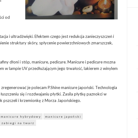
m
ści od
ja i ultradźwięki. Efektem czego jest redukcja zanieczyszczeń i
nienie struktury skóry, spłycenie powierzchniowych zmarszczek,
afiny dłoni i stóp, manicure, pedicure. Manicure i pedicure mozna
 w lampie UV przedłużającym jego trwałość, lakierem z winylem
b zregenerować je polecam P.Shine manicure japoński. Technologia
uszczeniu się i rozdwajaniu płytki. Zasila płytkę paznokci w
ek pszczeli i krzemionkę z Morza Japońskiego.
manicure hybrydowy
manicure japoński
zabiegi na twarz