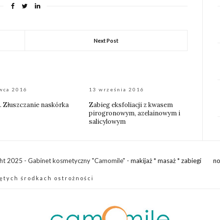
Next Post
wca 2016
13 września 2016
i. Złuszczanie naskórka
Zabieg eksfoliacji z kwasem
pirogronowym, azelainowym i
salicylowym
ht 2025 - Gabinet kosmetyczny "Camomile" -
makijaż
*
masaż
*
zabiegi
no
ętych środkach ostrożności