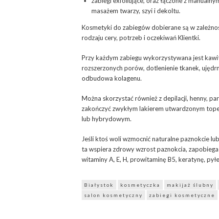
zabiegi exfoliujące, oraz łączone z manualny
masażem twarzy, szyi i dekoltu.
Kosmetyki do zabiegów dobierane są w zależno
rodzaju cery, potrzeb i oczekiwań Klientki.
Przy każdym zabiegu wykorzystywana jest kawitac
rozszerzonych porów, dotlenienie tkanek, ujędr
odbudowa kolagenu.
Można skorzystać również z depilacji, henny, par
zakończyć zwykłym lakierem utwardzonym topem
lub hybrydowym.
Jeśli ktoś woli wzmocnić naturalne paznokcie lu
ta wspiera zdrowy wzrost paznokcia, zapobiega ł
witaminy A, E, H, prowitaminę B5, keratynę, pył
Białystok
kosmetyczka
makijaż ślubny
salon kosmetyczny
zabiegi kosmetyczne