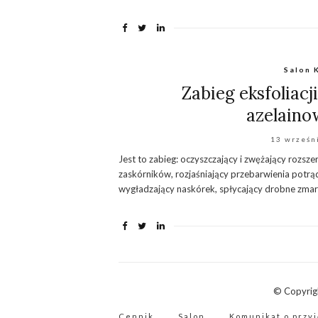
Salon 
Zabieg eksfoliac
azelaino
13 wrześn
Jest to zabieg: oczyszczający i zwężający rozsze
zaskórników, rozjaśniający przebarwienia potrą
wygładzający naskórek, spłycający drobne zmarsz
© Copyrig
Cennik
Salon
Komunikat o przyj