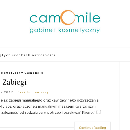
ętych środkach ostrożności
Kosmetyczny Camomile
Zabiegi
ia 2017
Brak komentarzy
są: zabiegi manualnego oraz kawitacyjnego oczyszczania
foliujące, oraz łączone z manualnym masażem twarzy, szyi i
ależności od rodzaju cery, potrzeb i oczekiwań Klientki. […]
Continue Reading