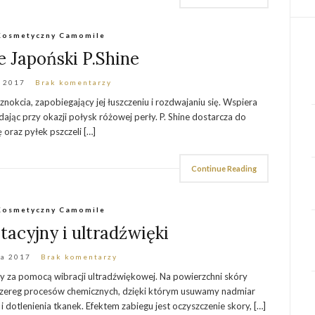
Kosmetyczny Camomile
 Japoński P.Shine
 2017
Brak komentarzy
nokcia, zapobiegający jej łuszczeniu i rozdwajaniu się. Wspiera
jąc przy okazji połysk różowej perły. P. Shine dostarcza do
 oraz pyłek pszczeli […]
Continue Reading
Kosmetyczny Camomile
tacyjny i ultradźwięki
ia 2017
Brak komentarzy
y za pomocą wibracji ultradźwiękowej. Na powierzchni skóry
 szereg procesów chemicznych, dzięki którym usuwamy nadmiar
 dotlenienia tkanek. Efektem zabiegu jest oczyszczenie skory, […]