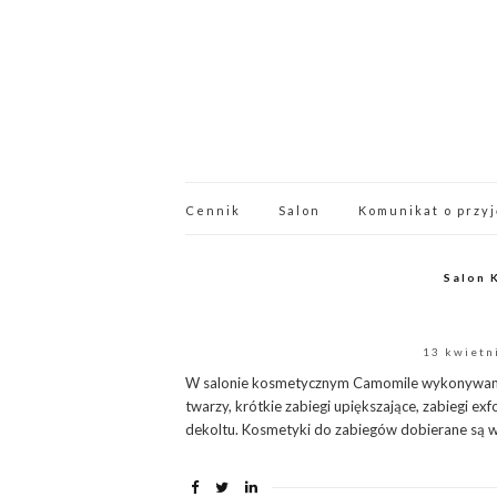
Cennik
Salon
Komunikat o przyj
Salon 
13 kwietn
W salonie kosmetycznym Camomile wykonywane 
twarzy, krótkie zabiegi upiększające, zabiegi ex
dekoltu. Kosmetyki do zabiegów dobierane są w z