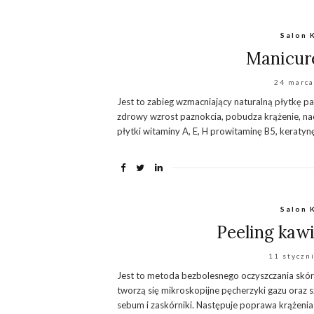
Salon 
Manicure
24 marca
Jest to zabieg wzmacniający naturalną płytkę paz
zdrowy wzrost paznokcia, pobudza krążenie, nada
płytki witaminy A, E, H prowitaminę B5, keratynę
Salon 
Peeling kawi
11 styczn
Jest to metoda bezbolesnego oczyszczania skór
tworzą się mikroskopijne pęcherzyki gazu oraz
sebum i zaskórniki. Następuje poprawa krążenia i