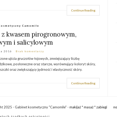
Continue Reading
Kosmetyczny Camomile
ji z kwasem pirogronowym,
wym i salicylowym
ia 2016
Brak komentarzy
rzone ujścia gruczołów łojowych, zmniejszający liczbę
dzikowe, posłoneczne oraz starcze, wyrównujący koloryt skóry,
czki oraz zwiększający jędrność i elastyczność skóry.
Continue Reading
ht 2025 - Gabinet kosmetyczny "Camomile" -
makijaż
*
masaż
*
zabiegi
no
ętych środkach ostrożności